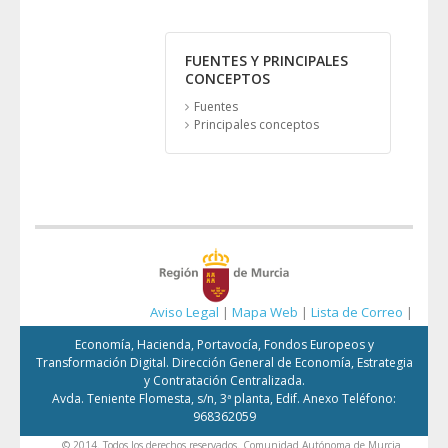
FUENTES Y PRINCIPALES
CONCEPTOS
Fuentes
Principales conceptos
Aviso Legal
|
Mapa Web
|
Lista de Correo
|
Economía, Hacienda, Portavocía, Fondos Europeos y
Transformación Digital. Dirección General de Economía, Estrategia
y Contratación Centralizada.
Avda. Teniente Flomesta, s/n, 3ª planta, Edif. Anexo Teléfono:
968362059
© 2014. Todos los derechos reservados. Comunidad Autónoma de Murcia