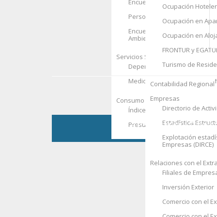
Encuesta de Condiciones de V
Ocupación Hotele
Personas sin Hogar
Ocupación en Apar
Encuesta Social 2008. Hogare
Ocupación en Aloj
Ambiente
FRONTUR y EGATU
Servicios Sociales
Turismo de Resid
Dependencia
Recursos Soci
Medidas de Protección a la In
Contabilidad Regional
Empresas
Consumo de los hogares
Directorio de Acti
Índice de Precios de Consumo
Estadística Estruc
Economía, Hacienda, Portavocía
Presupuestos Familiares
Explotación estadís
Empresas (DIRCE)
Relaciones con el Extr
Filiales de Empres
Inversión Exterior
Comercio con el Ex
Comercio con el E