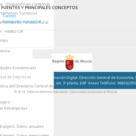
ida
ra
Ocupación en Campings
FUENTES Y PRINCIPALES CONCEPTOS
tamentos Turísticos
Fuentes
s y Medio
Principales conceptos
amientos de Turismo Rural
R
FAMILITUR
entes
ales
+
fancia
vidades Económicas
+
+
tural de Empresas
, Fondos Europeos y Transformación Digital. Dirección General de Economía, E
Avda. Teniente Flomesta, s/n, 3ª planta, Edif. Anexo Teléfono: 96836205
tica del Directorio Central de
© 2014. Todos los derechos reservados. Comunidad Autónoma de Murcia
anjero
as Extranjeras
+
tranjero. Datos anuales
xtranjero. Datos mensuales