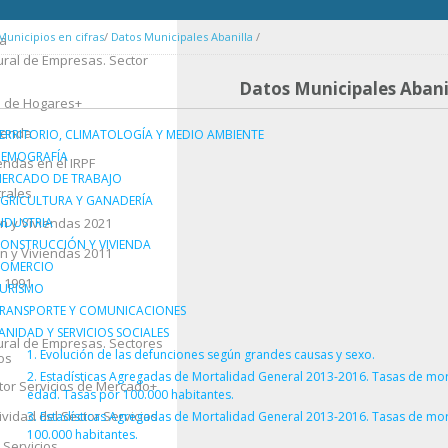
Municipios en cifras
/
Datos Municipales Abanilla
/
da
nitarios
tural de Empresas. Sector
o
Datos Municipales Abani
a de Hogares
+
vienda
ERRITORIO, CLIMATOLOGÍA Y MEDIO AMBIENTE
EMOGRAFÍA
endas en el IRPF
aciones Laborales
ERCADO DE TRABAJO
trales
pacional
GRICULTURA Y GANADERÍA
n y Viviendas 2021
NDUSTRIA
as 2011
ONSTRUCCIÓN Y VIVIENDA
n y Viviendas 2011
OMERCIO
 1991
+
URISMO
RANSPORTE Y COMUNICACIONES
ANIDAD Y SERVICIOS SOCIALES
tural de Empresas. Sectores
1. Evolución de las defunciones según grandes causas y sexo.
os
e la Propiedad
2. Estadísticas Agregadas de Mortalidad General 2013-2016. Tasas de mort
ctor Servicios de Mercado
+
+
edad. Tasas por 100.000 habitantes.
rbanos
ividad del Sector Servicios
3. Estadísticas Agregadas de Mortalidad General 2013-2016. Tasas de mo
100.000 habitantes.
 Servicios