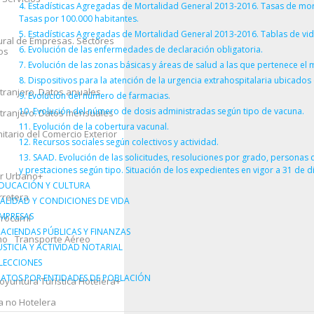
4. Estadísticas Agregadas de Mortalidad General 2013-2016. Tasas de mor
os
Tasas por 100.000 habitantes.
vorcios
5. Estadísticas Agregadas de Mortalidad General 2013-2016. Tablas de vi
tural de Empresas. Sectores
6. Evolución de las enfermedades de declaración obligatoria.
os
ero
7. Evolución de las zonas básicas y áreas de salud a las que pertenece el 
8. Dispositivos para la atención de la urgencia extrahospitalaria ubicados 
tranjero. Datos anuales
9. Evolución del número de farmacias.
ones Autonómicas
10. Evolución del número de dosis administradas según tipo de vacuna.
xtranjero. Datos mensuales
11. Evolución de la cobertura vacunal.
nitario del Comercio Exterior
opeo
12. Recursos sociales según colectivos y actividad.
13. SAAD. Evolución de las solicitudes, resoluciones por grado, personas
y prestaciones según tipo. Situación de los expedientes en vigor a 31 de d
ar Urbano
+
cas y Archivos
+
DUCACIÓN Y CULTURA
rretera
ALIDAD Y CONDICIONES DE VIDA
MPRESAS
rocarril
ral, Fomento y
ACIENDAS PÚBLICAS Y FINANZAS
mo
Transporte Aéreo
USTICIA Y ACTIVIDAD NOTARIAL
LECCIONES
ATOS POR ENTIDADES DE POBLACIÓN
oyuntura Turística Hotelera
+
a de los Hogares
+
a no Hotelera