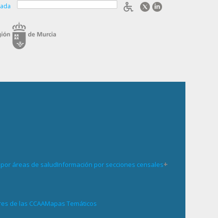
zada
+
 por áreas de salud
Información por secciones censales
res de las CCAA
Mapas Temáticos