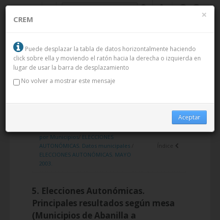
Saltar al contenido
×
CREM
Puede desplazar la tabla de datos horizontalmente haciendo
click sobre ella y moviendo el ratón hacia la derecha o izquierda en
lugar de usar la barra de desplazamiento
No volver a mostrar este mensaje
MENÚ
MENÚ
Aceptar
Inicio
/
Datos
/
Información Estadística
por Municipios
/
ELECCIONES
AUTONÓMICAS. Datos municipales
/
Índice
ELECCIONES AUTONÓMICAS. MAYO
2003.
5. Elecciones Autonómicas.
Principales resultados según mesa
(Municipios de Abanilla a