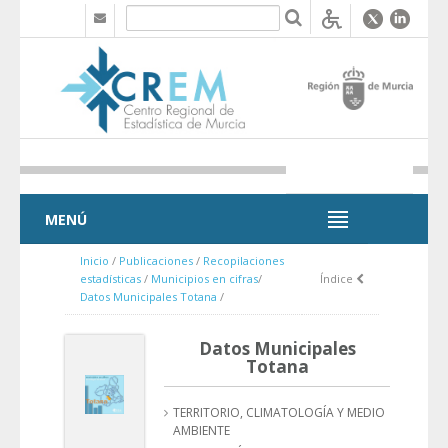
Saltar al contenido
MENÚ
MENÚ
Inicio
/
Publicaciones
/
Recopilaciones
estadísticas
/
Municipios en cifras
/
Índice
Datos Municipales Totana
/
Datos Municipales
Totana
TERRITORIO, CLIMATOLOGÍA Y MEDIO
AMBIENTE