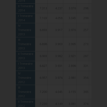
2014
2014
II Trimestre
II Trimestre
7.313
4.237
3.076
298
231
2014
2014
I Trimestre
I Trimestre
7.103
4.058
3.045
299
224
2014
2014
IV
IV
Trimestre
Trimestre
6.893
3.917
2.976
257
186
2013
2013
III
III
Trimestre
Trimestre
6.898
3.903
2.995
273
194
2013
2013
II Trimestre
II Trimestre
6.903
3.982
2.921
287
221
2013
2013
I Trimestre
I Trimestre
6.827
3.931
2.896
331
256
2013
2013
IV
IV
Trimestre
Trimestre
6.957
3.976
2.981
356
271
2012
2012
III
III
Trimestre
Trimestre
7.200
4.045
3.155
365
277
2012
2012
II Trimestre
II Trimestre
7.230
4.149
3.081
376
287
2012
2012