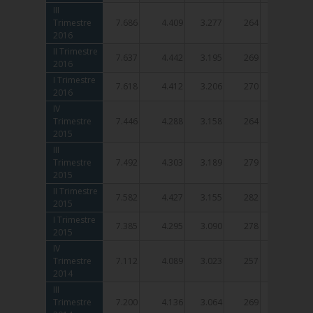
III
III
Trimestre
Trimestre
7.686
4.409
3.277
264
195
2016
2016
II Trimestre
II Trimestre
7.637
4.442
3.195
269
196
2016
2016
I Trimestre
I Trimestre
7.618
4.412
3.206
270
202
2016
2016
IV
IV
Trimestre
Trimestre
7.446
4.288
3.158
264
204
2015
2015
III
III
Trimestre
Trimestre
7.492
4.303
3.189
279
210
2015
2015
II Trimestre
II Trimestre
7.582
4.427
3.155
282
209
2015
2015
I Trimestre
I Trimestre
7.385
4.295
3.090
278
211
2015
2015
IV
IV
Trimestre
Trimestre
7.112
4.089
3.023
257
197
2014
2014
III
III
Trimestre
Trimestre
7.200
4.136
3.064
269
206