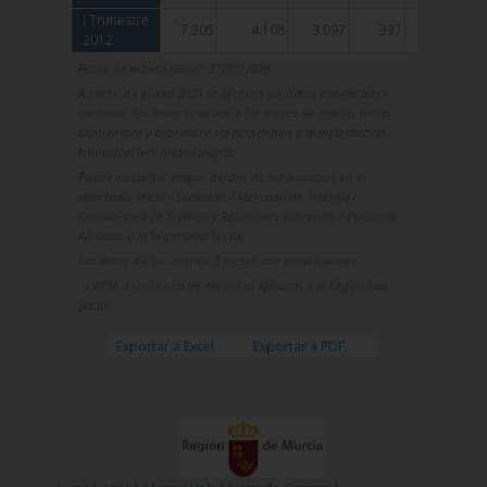
I Trimestre
I Trimestre
7.205
4.108
3.097
337
251
2012
2012
Fecha de actualización: 27/07/2026.
A partir de enero 2021 se ofrecen los datos con carácter
mensual; los datos relativos a los meses de marzo, junio,
septiembre y diciembre corresponden a la información
trimestral (ver metodología).
Puede consultar mayor detalle de información en el
apartado: Inicio / Sociedad / Mercado de Trabajo /
Condiciones de Trabajo y Relaciones Laborales / Personas
Afiliadas a la Seguridad Social.
Los datos de los últimos 3 meses son provisionales.
- CREM. Estadística de Personas Afiliadas a la Seguridad
Social
Exportar a Excel
Exportar a PDF