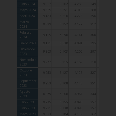
Junio 2024
Junio 2024
9.567
5.302
4.265
349
242
Mayo 2024
Mayo 2024
9.569
5.251
4.318
368
248
Abril 2024
Abril 2024
9.483
5.210
4.273
356
248
Marzo
Marzo
9.329
5.152
4.177
312
231
2024
2024
Febrero
Febrero
9.199
5.058
4.141
308
230
2024
2024
Enero 2024
Enero 2024
9.121
5.030
4.091
295
225
Diciembre
Diciembre
9.303
5.103
4.200
297
219
2023
2023
Noviembre
Noviembre
9.277
5.115
4.162
310
226
2023
2023
Octubre
Octubre
9.253
5.127
4.126
327
227
2023
2023
Septiembre
Septiembre
9.253
5.108
4.145
351
230
2023
2023
Agosto
Agosto
8.975
5.008
3.967
344
227
2023
2023
Julio 2023
Julio 2023
9.245
5.155
4.090
357
238
Junio 2023
Junio 2023
9.231
5.138
4.093
357
246
Mayo 2023
Mayo 2023
9.323
5.184
4.139
362
248