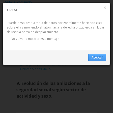
Saltar al contenido
×
CREM
Acceder
Puede desplazar la tabla de datos horizontalmente haciendo click
OpenID
sobre ella y moviendo el ratón hacia la derecha o izquierda en lugar
de usar la barra de desplazamiento
No volver a mostrar este mensaje
MENÚ
MENÚ
Inicio
/
Publicaciones
/
Recopilaciones
Aceptar
estadísticas
/
Municipios en cifras
/
Datos
Índice
Municipales Las Torres de Cotillas
/
MERCADO DE TRABAJO
9. Evolución de las afiliaciones a la
seguridad social según sector de
actividad y sexo.