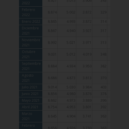
8.921
5.015
3.906
343
265
2022
2022
Febrero
Febrero
8.874
5.002
3.872
329
254
2022
2022
Enero 2022
Enero 2022
8.865
4.993
3.872
314
238
Diciembre
Diciembre
8.867
4.940
3.927
317
240
2021
2021
Noviembre
Noviembre
8.992
5.021
3.971
313
237
2021
2021
Octubre
Octubre
9.031
5.012
4.019
348
232
2021
2021
Septiembre
Septiembre
8.884
4.934
3.950
382
237
2021
2021
Agosto
Agosto
8.686
4.873
3.813
370
242
2021
2021
Julio 2021
Julio 2021
9.014
5.030
3.984
403
262
Junio 2021
Junio 2021
8.856
4.980
3.876
378
272
Mayo 2021
Mayo 2021
8.862
4.973
3.889
396
280
Abril 2021
Abril 2021
8.754
4.953
3.801
392
287
Marzo
Marzo
8.645
4.904
3.741
363
274
2021
2021
Febrero
Febrero
8.656
4.926
3.730
363
272