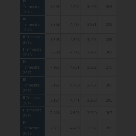
IV
IV
Trimestre
Trimestre
8.203
4.705
3.498
303
238
2018
2018
III
III
Trimestre
Trimestre
8.368
4.787
3.581
292
206
2018
2018
II Trimestre
II Trimestre
8.303
4.808
3.495
285
208
2018
2018
I Trimestre
I Trimestre
8.209
4.742
3.467
304
234
2018
2018
IV
IV
Trimestre
Trimestre
7.983
4.601
3.382
275
211
2017
2017
III
III
Trimestre
Trimestre
8.167
4.700
3.467
281
206
2017
2017
II Trimestre
II Trimestre
8.131
4.741
3.390
286
212
2017
2017
I Trimestre
I Trimestre
7.888
4.598
3.290
307
234
2017
2017
IV
IV
Trimestre
Trimestre
7.633
4.406
3.227
282
214
2016
2016