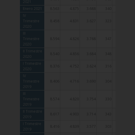
2021
2021
Enero 2021
Enero 2021
8.563
4.875
3.688
340
258
IV
IV
Trimestre
Trimestre
8.458
4.831
3.627
323
252
2020
2020
III
III
Trimestre
Trimestre
8.594
4.826
3.768
347
244
2020
2020
II Trimestre
II Trimestre
8.540
4.856
3.684
348
261
2020
2020
I Trimestre
I Trimestre
8.376
4.752
3.624
316
254
2020
2020
IV
IV
Trimestre
Trimestre
8.406
4.716
3.690
304
231
2019
2019
III
III
Trimestre
Trimestre
8.574
4.820
3.754
330
228
2019
2019
II Trimestre
II Trimestre
8.617
4.903
3.714
343
250
2019
2019
I Trimestre
I Trimestre
8.416
4.839
3.577
303
240
2019
2019