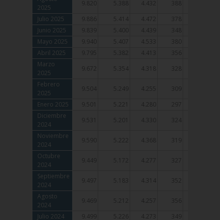
9.820
5.388
4.432
388
244
2025
2025
Julio 2025
Julio 2025
9.886
5.414
4.472
378
243
Junio 2025
Junio 2025
9.839
5.400
4.439
348
233
Mayo 2025
Mayo 2025
9.940
5.407
4.533
380
253
Abril 2025
Abril 2025
9.795
5.382
4.413
356
257
Marzo
Marzo
9.672
5.354
4.318
328
252
2025
2025
Febrero
Febrero
9.504
5.249
4.255
309
232
2025
2025
Enero 2025
Enero 2025
9.501
5.221
4.280
297
228
Diciembre
Diciembre
9.531
5.201
4.330
324
235
2024
2024
Noviembre
Noviembre
9.590
5.222
4.368
319
241
2024
2024
Octubre
Octubre
9.449
5.172
4.277
327
225
2024
2024
Septiembre
Septiembre
9.497
5.183
4.314
352
222
2024
2024
Agosto
Agosto
9.469
5.212
4.257
356
222
2024
2024
Julio 2024
Julio 2024
9.499
5.226
4.273
349
225