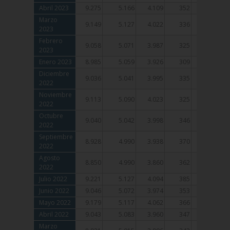
Abril 2023
Abril 2023
9.275
5.166
4.109
352
262
Marzo
Marzo
9.149
5.127
4.022
336
255
2023
2023
Febrero
Febrero
9.058
5.071
3.987
325
240
2023
2023
Enero 2023
Enero 2023
8.985
5.059
3.926
309
234
Diciembre
Diciembre
9.036
5.041
3.995
335
256
2022
2022
Noviembre
Noviembre
9.113
5.090
4.023
325
253
2022
2022
Octubre
Octubre
9.040
5.042
3.998
346
253
2022
2022
Septiembre
Septiembre
8.928
4.990
3.938
370
248
2022
2022
Agosto
Agosto
8.850
4.990
3.860
362
248
2022
2022
Julio 2022
Julio 2022
9.221
5.127
4.094
385
264
Junio 2022
Junio 2022
9.046
5.072
3.974
353
263
Mayo 2022
Mayo 2022
9.179
5.117
4.062
366
266
Abril 2022
Abril 2022
9.043
5.083
3.960
347
267
Marzo
Marzo