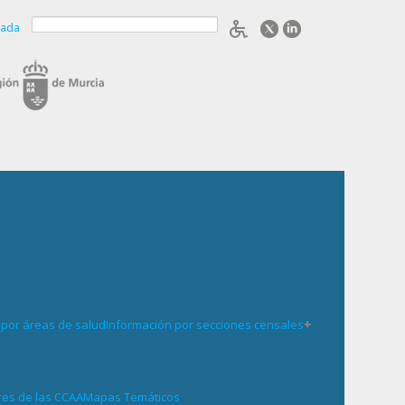
zada
+
 por áreas de salud
Información por secciones censales
res de las CCAA
Mapas Temáticos