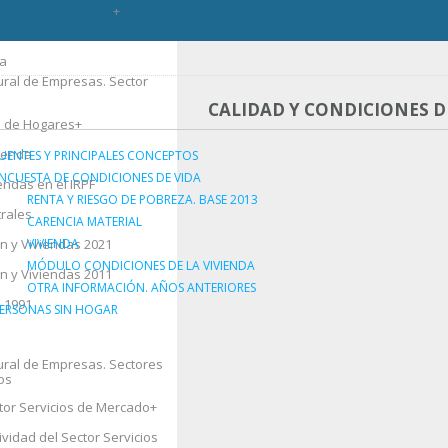
itario
+
l
Energía y Minas
da
nitarios
tural de Empresas. Sector
o
CALIDAD Y CONDICIONES D
a de Hogares
+
vienda
UENTES Y PRINCIPALES CONCEPTOS
NCUESTA DE CONDICIONES DE VIDA
endas en el IRPF
aciones Laborales
RENTA Y RIESGO DE POBREZA. BASE 2013
trales
pacional
CARENCIA MATERIAL
n y Viviendas 2021
VIVIENDA
as 2011
MÓDULO CONDICIONES DE LA VIVIENDA
n y Viviendas 2011
OTRA INFORMACIÓN. AÑOS ANTERIORES
 1991
+
ERSONAS SIN HOGAR
tural de Empresas. Sectores
os
e la Propiedad
ctor Servicios de Mercado
+
+
rbanos
ividad del Sector Servicios