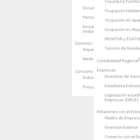
Coyuntura Turístic
Encuesta de Condiciones de V
Ocupación Hotele
Personas sin Hogar
Ocupación en Apar
Encuesta Social 2008. Hogare
Ocupación en Aloj
Ambiente
FRONTUR y EGATU
Servicios Sociales
Turismo de Resid
Dependencia
Recursos Soci
Medidas de Protección a la In
Contabilidad Regional
Empresas
Consumo de los hogares
Directorio de Acti
Índice de Precios de Consumo
Estadística Estruc
Presupuestos Familiares
Explotación estadís
Empresas (DIRCE)
Relaciones con el Extr
Filiales de Empres
Inversión Exterior
Comercio con el Ex