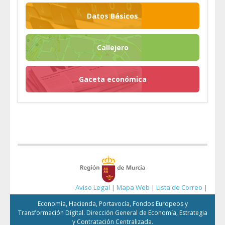
Datos Básicos
Callejero
Gaceta económica
Aviso Legal
|
Mapa Web
|
Lista de Correo
|
Economía, Hacienda, Portavocía, Fondos Europeos y
Transformación Digital. Dirección General de Economía, Estrategia
y Contratación Centralizada.