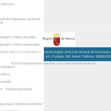
 Servicios
os
vorcios
tural de Empresas. Sectores
os
ero
tranjero. Datos anuales
ones Autonómicas
xtranjero. Datos mensuales
nitario del Comercio Exterior
, Fondos Europeos y Transformación Digital. Dirección General de Economía, E
opeo
Avda. Teniente Flomesta, s/n, 3ª planta, Edif. Anexo Teléfono: 96836205
© 2014. Todos los derechos reservados. Comunidad Autónoma de Murcia
ar Urbano
+
cas y Archivos
+
rretera
rocarril
ral, Fomento y
mo
Transporte Aéreo
oyuntura Turística Hotelera
+
a de los Hogares
+