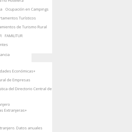
a no Hotelera
ida
ra
Ocupación en Campings
tamentos Turísticos
s y Medio
amientos de Turismo Rural
R
FAMILITUR
entes
ales
+
fancia
vidades Económicas
+
+
tural de Empresas
tica del Directorio Central de
anjero
as Extranjeras
+
tranjero. Datos anuales