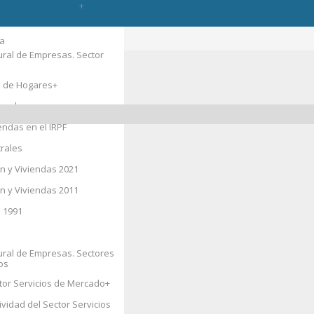
itario
+
l
Energía y Minas
municaciones
da
nitarios
tural de Empresas. Sector
o
a de Hogares
+
vienda
endas en el IRPF
aciones Laborales
trales
pacional
n y Viviendas 2021
as 2011
n y Viviendas 2011
 1991
+
tural de Empresas. Sectores
os
e la Propiedad
ctor Servicios de Mercado
+
+
rbanos
ividad del Sector Servicios