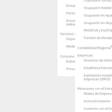
Coyuntura Turístic
Encuesta de Condiciones de V
Ocupación Hotele
Personas sin Hogar
Ocupación en Apar
Encuesta Social 2008. Hogare
Ocupación en Aloj
Ambiente
FRONTUR y EGATU
Servicios Sociales
Turismo de Resid
Dependencia
Recursos Soci
Medidas de Protección a la In
Contabilidad Regional
Empresas
Consumo de los hogares
Directorio de Acti
Índice de Precios de Consumo
Estadística Estruc
Presupuestos Familiares
Explotación estadís
Empresas (DIRCE)
Relaciones con el Extr
Filiales de Empres
Inversión Exterior
Comercio con el Ex