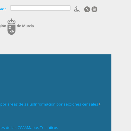
zada
+
 por áreas de salud
Información por secciones censales
res de las CCAA
Mapas Temáticos