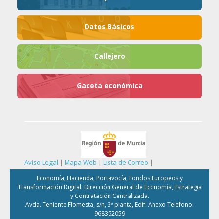
Datos Básicos
Callejero
Gaceta económica
Aviso Legal
|
Mapa Web
|
Lista de Correo
|
Economía, Hacienda, Portavocía, Fondos Europeos y
Transformación Digital. Dirección General de Economía, Estrategia
y Contratación Centralizada.
Avda. Teniente Flomesta, s/n, 3ª planta, Edif. Anexo Teléfono:
968362059