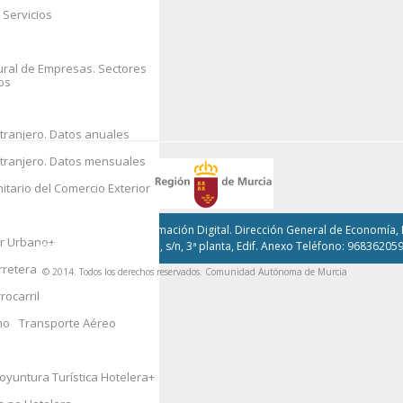
 Servicios
os
vorcios
tural de Empresas. Sectores
os
ero
tranjero. Datos anuales
ones Autonómicas
xtranjero. Datos mensuales
nitario del Comercio Exterior
opeo
, Fondos Europeos y Transformación Digital. Dirección General de Economía, E
ar Urbano
+
Avda. Teniente Flomesta, s/n, 3ª planta, Edif. Anexo Teléfono: 96836205
cas y Archivos
+
rretera
© 2014. Todos los derechos reservados. Comunidad Autónoma de Murcia
rocarril
ral, Fomento y
mo
Transporte Aéreo
oyuntura Turística Hotelera
+
a de los Hogares
+