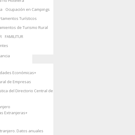
a no Hotelera
ida
ra
Ocupación en Campings
tamentos Turísticos
s y Medio
amientos de Turismo Rural
R
FAMILITUR
entes
ales
+
fancia
vidades Económicas
+
+
tural de Empresas
tica del Directorio Central de
anjero
as Extranjeras
+
tranjero. Datos anuales