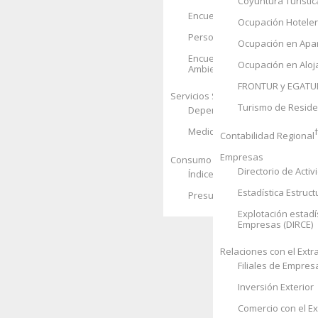
Coyuntura Turístic
Encuesta de Condiciones de V
Ocupación Hotele
Personas sin Hogar
Ocupación en Apar
Encuesta Social 2008. Hogare
Ocupación en Aloj
Ambiente
FRONTUR y EGATU
Servicios Sociales
Turismo de Resid
Dependencia
Recursos Soci
Medidas de Protección a la In
Contabilidad Regional
Empresas
Consumo de los hogares
Directorio de Acti
Índice de Precios de Consumo
Estadística Estruc
Presupuestos Familiares
Explotación estadís
Empresas (DIRCE)
Relaciones con el Extr
Filiales de Empres
Inversión Exterior
Comercio con el Ex