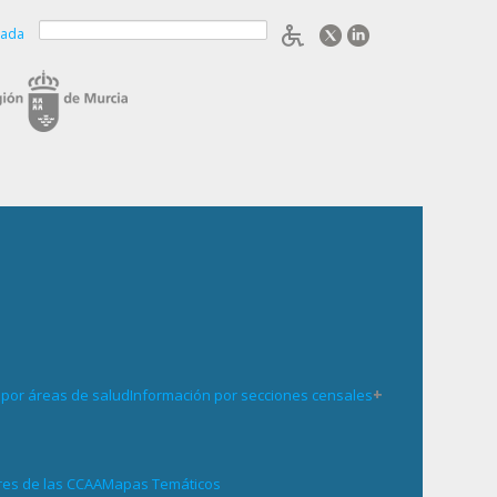
zada
+
 por áreas de salud
Información por secciones censales
res de las CCAA
Mapas Temáticos