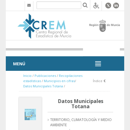
Saltar al contenido
MENÚ
MENÚ
Inicio
/
Publicaciones
/
Recopilaciones
estadísticas
/
Municipios en cifras
/
Índice
Datos Municipales Totana
/
Datos Municipales
Totana
TERRITORIO, CLIMATOLOGÍA Y MEDIO
AMBIENTE