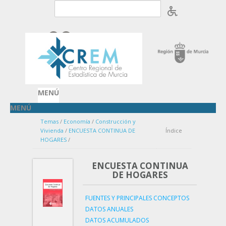
Saltar al contenido
Acceder
OpenID
MENÚ
MENÚ
Temas
/
Economía
/
Construcción y
Vivienda
/
ENCUESTA CONTINUA DE
Índice
HOGARES
/
ENCUESTA CONTINUA
DE HOGARES
FUENTES Y PRINCIPALES CONCEPTOS
DATOS ANUALES
DATOS ACUMULADOS