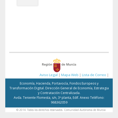
Aviso Legal
|
Mapa Web
|
Lista de Correo
|
Economía, Hacienda, Portavocía, Fondos Europeos y
Transformación Digital. Dirección General de Economía, Estrategia
y Contratación Centralizada.
Avda. Teniente Flomesta, s/n, 3ª planta, Edif. Anexo Teléfono:
968362059
© 2014. Todos los derechos reservados. Comunidad Autónoma de Murcia